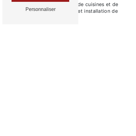
prestations (aménagement de cuisines et de
Personnaliser
salles de bains, fabrication et installation de
placards et de dressings)
En savoir plus