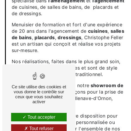
spécialisé dans
l'aménagement
et
l'agencement
de cuisines, de salles de bains, de placards et
de dressings.
Menuisier de formation et fort d'une expérience
de 20 ans dans l'agencement de
cuisines
,
salles
de bains
,
placards
,
dressings
, Christophe Feller
est un artisan qui conçoit et réalise vos projets
sur-mesure.
Nos réalisations, faites dans le plus grand soin,
correspondent à vos attentes et sont de style
contemporain, moderne ou traditionnel.
Nous vous accueillons dans notre
showroom de
Ce site utilise des cookies et
150 m²
où nous nous déplaçons pour la prise de
vous donne le contrôle sur
ceux que vous souhaitez
cotes (Bègles, Bordeaux, Villenave-d'Ornon,
activer
Talence, Le Bouscat).
ABCD à Bègles
reste à votre disposition pour
Tout accepter
obtenir un devis, une étude personnalisée ou
pour tout renseignement sur l'ensemble de nos
Tout refuser